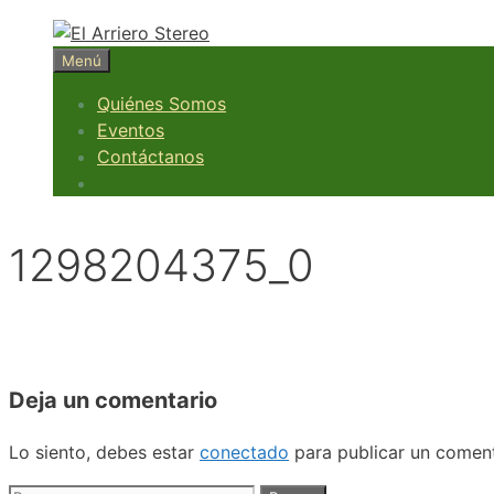
Saltar
al
Menú
contenido
Quiénes Somos
Eventos
Contáctanos
1298204375_0
Deja un comentario
Lo siento, debes estar
conectado
para publicar un coment